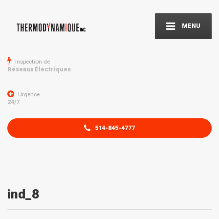
MENU
Inspection de
Réseaux Électriques
Urgence
24/7
514-845-4777
ind_8