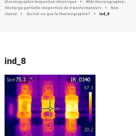
thermographie Inspection électrique
Wiki thermographie-
décharge partielle-inspection de transformateurs
Non
classé
Qu’est-ce que la thermographie?
ind_8
ind_8