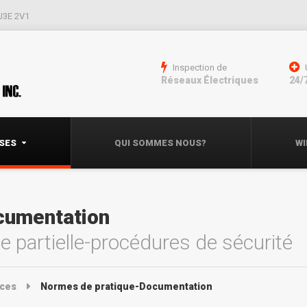
 J3E 2V1
Inspection de
Réseaux Électriques
24/
ISES
QUI SOMMES NOUS?
WI
cumentation
partielle-procédures de sécurité
ices
Normes de pratique-Documentation