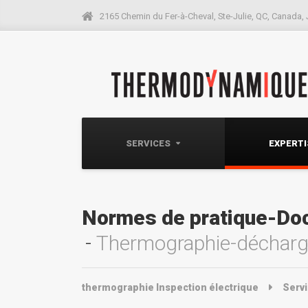
2165 Chemin du Fer-à-Cheval, Ste-Julie, QC, Canada,
SERVICES
EXPERT
Normes de pratique-Do
Thermographie-décharge 
thermographie Inspection électrique
Serv