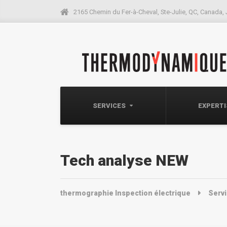
2165 Chemin du Fer-à-Cheval, Ste-Julie, QC, Canada,
SERVICES
EXPERT
Tech analyse NEW
thermographie Inspection électrique
Serv