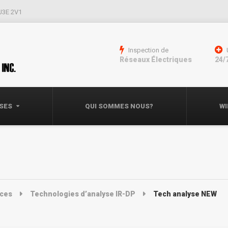
 J3E 2V1
Inspection de
Réseaux Électriques
24/
ISES
QUI SOMMES NOUS?
WI
ices
Technologies d’analyse IR-DP
Tech analyse NEW