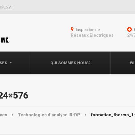
 J3E 2V1
Inspection de
Réseaux Électriques
24/
ISES
QUI SOMMES NOUS?
WI
24×576
ices
Technologies d’analyse IR-DP
formation_thermo_1