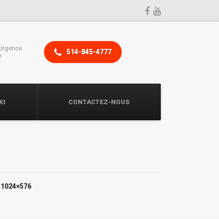
Urgence
514-845-4777
7
KI
CONTACTEZ-NOUS
-1024×576