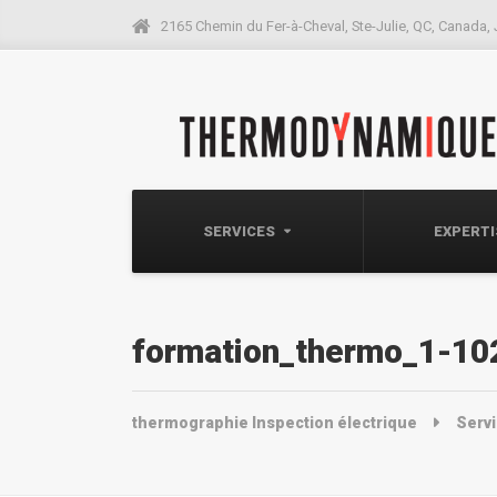
2165 Chemin du Fer-à-Cheval, Ste-Julie, QC, Canada,
SERVICES
EXPERT
formation_thermo_1-10
thermographie Inspection électrique
Serv