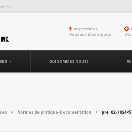
 J3E 2V1
Inspection de
Réseaux Électriques
24/
ISES
QUI SOMMES NOUS?
WI
ices
Normes de pratique-Documentation
pre_02-1024×5