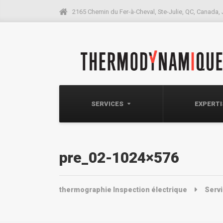
2165 Chemin du Fer-à-Cheval, Ste-Julie, QC, Canada,
SERVICES
EXPERT
pre_02-1024×576
thermographie Inspection électrique
Serv