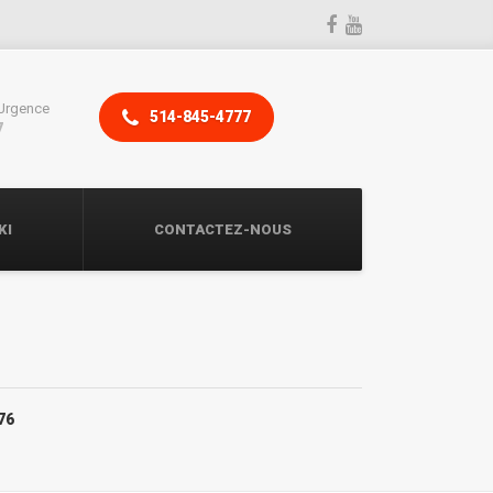
Urgence
514-845-4777
7
KI
CONTACTEZ-NOUS
76