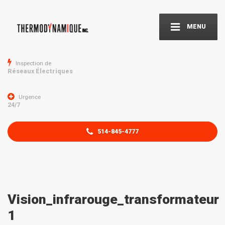
MENU
Inspection de
Réseaux Électriques
Urgence
24/7
514-845-4777
Vision_infrarouge_transformateur
1