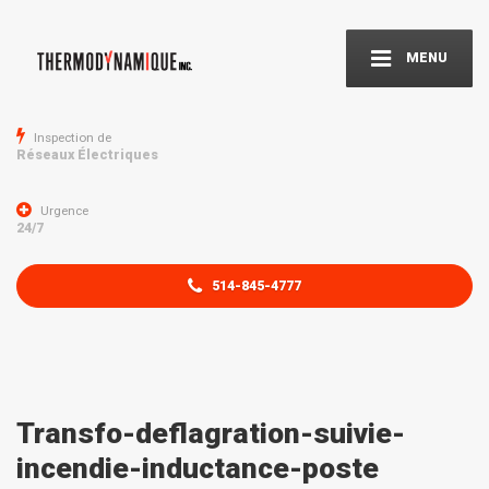
MENU
Inspection de
Réseaux Électriques
Urgence
24/7
514-845-4777
Transfo-deflagration-suivie-
incendie-inductance-poste