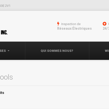
 J3E 2V1
Inspection de
Réseaux Électriques
24/
ISES
QUI SOMMES NOUS?
WI
Tools
its