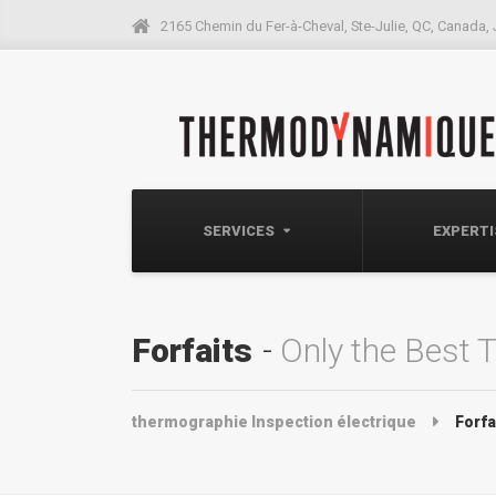
2165 Chemin du Fer-à-Cheval, Ste-Julie, QC, Canada,
SERVICES
EXPERT
Forfaits
Only the Best 
thermographie Inspection électrique
Forfa