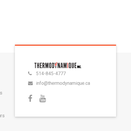
514-845-4777
info@thermodynamique.ca
is
urs