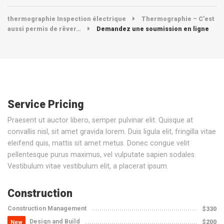
thermographie Inspection électrique
Thermographie – C’est
aussi permis de rêver…
Demandez une soumission en ligne
Service Pricing
Praesent ut auctor libero, semper pulvinar elit. Quisque at
convallis nisl, sit amet gravida lorem. Duis ligula elit, fringilla vitae
eleifend quis, mattis sit amet metus. Donec congue velit
pellentesque purus maximus, vel vulputate sapien sodales.
Vestibulum vitae vestibulum elit, a placerat ipsum.
Construction
Construction Management
$330
Design and Build
$200
New