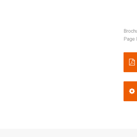
Brochu
Page B