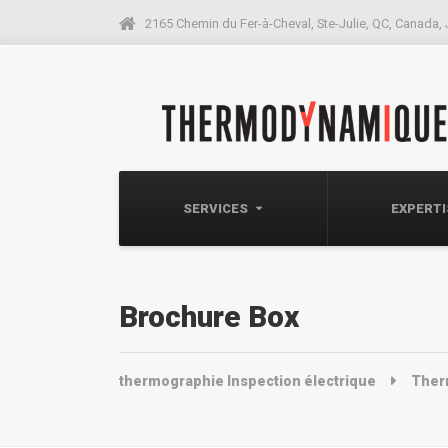
2165 Chemin du Fer-à-Cheval, Ste-Julie, QC, Canada,
SERVICES
EXPERT
Brochure Box
thermographie Inspection électrique
Therm