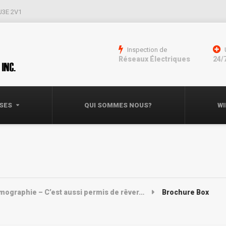
 J3E 2V1
Inspection de
Réseaux Électriques
24/
ISES
QUI SOMMES NOUS?
WI
ographie – C’est aussi permis de rêver…
Brochure Box