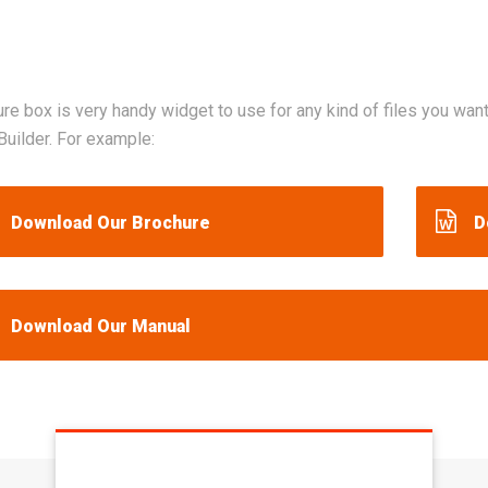
re box is very handy widget to use for any kind of files you wan
uilder. For example:
Download Our Brochure
D
Download Our Manual