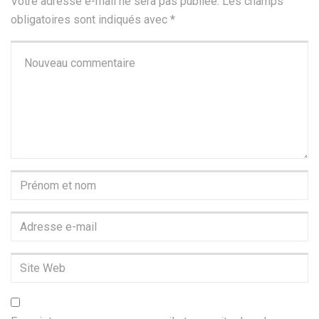
Votre adresse e-mail ne sera pas publiée.
Les champs
obligatoires sont indiqués avec
*
Votre
commentaire
*
Prénom
et
nom
*
Adresse
e-
mail
Site
*
Web