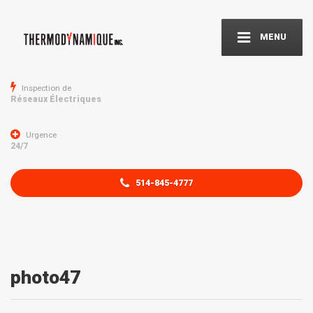
MENU
Inspection de
Réseaux Électriques
Urgence
24/7
514-845-4777
photo47